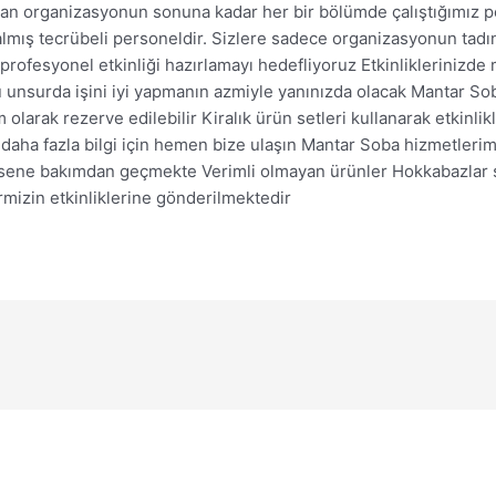
ızdan organizasyonun sonuna kadar her bir bölümde çalıştığımız 
almış tecrübeli personeldir. Sizlere sadece organizasyonun tadı
 profesyonel etkinliği hazırlamayı hedefliyoruz Etkinliklerinizd
bu unsurda işini iyi yapmanın azmiyle yanınızda olacak Mantar So
m olarak rezerve edilebilir Kiralık ürün setleri kullanarak etkinlik
a daha fazla bilgi için hemen bize ulaşın Mantar Soba hizmetlerim
 sene bakımdan geçmekte Verimli olmayan ürünler Hokkabazlar st
rmizin etkinliklerine gönderilmektedir