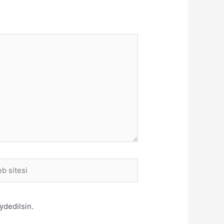
i
ydedilsin.