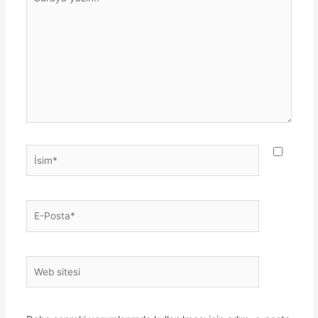
yazın..
İsim*
E-
Posta*
Web
sitesi