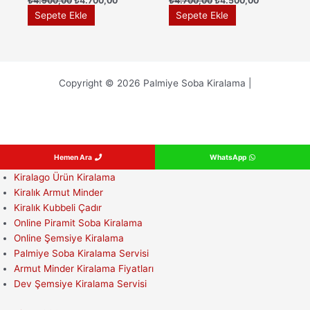
₺
4.900,00
₺
4.700,00
₺
4.700,00
₺
4.500,00
fiyat:
andaki
fiyat:
andaki
Sepete Ekle
Sepete Ekle
₺4.900,00.
fiyat:
₺4.700,00.
fiyat:
₺4.700,00.
₺4.500,00.
Copyright © 2026 Palmiye Soba Kiralama |
Hemen Ara
WhatsApp
Kiralago Ürün Kiralama
Kiralık Armut Minder
Kiralık Kubbeli Çadır
Online Piramit Soba Kiralama
Online Şemsiye Kiralama
Palmiye Soba Kiralama Servisi
Armut Minder Kiralama Fiyatları
Dev Şemsiye Kiralama Servisi