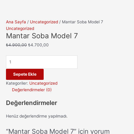
Ana Sayfa
/
Uncategorized
/ Mantar Soba Model 7
Uncategorized
Mantar Soba Model 7
Orijinal
Şu
₺
4.900,00
₺
4.700,00
fiyat:
andaki
₺4.900,00.
fiyat:
Mantar
₺4.700,00.
Soba
Model
Sepete Ekle
7
Kategoriler:
Uncategorized
adet
Değerlendirmeler (0)
Değerlendirmeler
Henüz değerlendirme yapılmadı.
“Mantar Soba Model 7” için yorum