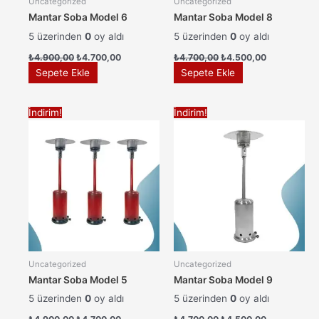
Uncategorized
Uncategorized
Mantar Soba Model 6
Mantar Soba Model 8
5 üzerinden
0
oy aldı
5 üzerinden
0
oy aldı
Orijinal
Şu
Orijinal
Şu
₺
4.900,00
₺
4.700,00
₺
4.700,00
₺
4.500,00
fiyat:
andaki
fiyat:
andaki
Sepete Ekle
Sepete Ekle
₺4.900,00.
fiyat:
₺4.700,00.
fiyat:
₺4.700,00.
₺4.500,00.
İndirim!
İndirim!
Uncategorized
Uncategorized
Mantar Soba Model 5
Mantar Soba Model 9
5 üzerinden
0
oy aldı
5 üzerinden
0
oy aldı
Orijinal
Şu
Orijinal
Şu